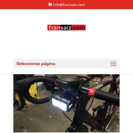
info@fransaiz.com
luces-para-bicicletas-03
por
fransaiz
|
Dic 13, 2015
|
0 Comentarios
Seleccionar página