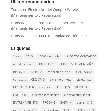
Últimos comentarios
Tomas
en
Electrodos del Compex Wireless
(Mantenimiento y Reparación)
fransaiz
en
Electrodos del Compex Wireless
(Mantenimiento y Reparación)
fransaiz
en
Los 10000 del soplao edición 2012
Etiquetas
2bliss
2013
10000 del soplao
ALBERTO CONTADOR
alto del caracol
BICICLETA
BICICLETA DE MONTAÑA
BISONTE DE LA PESA
cabezon de la sal
CANTABRIA
carretera
CICLISMO
ciclismo en ruta
cicloturista
CLASIFICACION
compex
CONSEJOS
DEPORTE
EDGE 810
electroestimulacion
electroestimulador
ENTRENAMIENTO
FROOME
GARMIN
garmin 810
garmin edge 810
haztevisible
JACA
JUANJO COBO