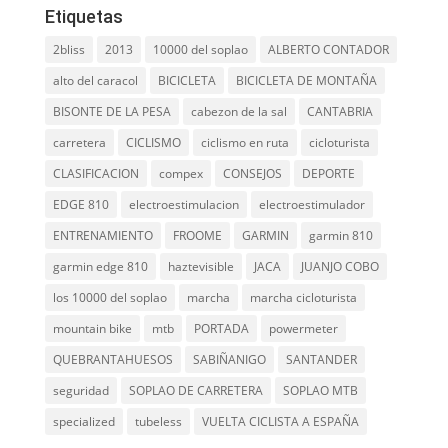
Etiquetas
2bliss
2013
10000 del soplao
ALBERTO CONTADOR
alto del caracol
BICICLETA
BICICLETA DE MONTAÑA
BISONTE DE LA PESA
cabezon de la sal
CANTABRIA
carretera
CICLISMO
ciclismo en ruta
cicloturista
CLASIFICACION
compex
CONSEJOS
DEPORTE
EDGE 810
electroestimulacion
electroestimulador
ENTRENAMIENTO
FROOME
GARMIN
garmin 810
garmin edge 810
haztevisible
JACA
JUANJO COBO
los 10000 del soplao
marcha
marcha cicloturista
mountain bike
mtb
PORTADA
powermeter
QUEBRANTAHUESOS
SABIÑANIGO
SANTANDER
seguridad
SOPLAO DE CARRETERA
SOPLAO MTB
specialized
tubeless
VUELTA CICLISTA A ESPAÑA