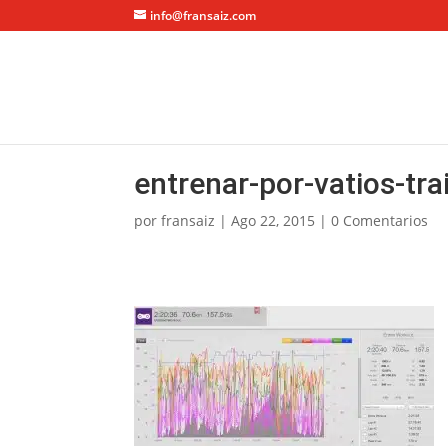
info@fransaiz.com
entrenar-por-vatios-tr
por
fransaiz
|
Ago 22, 2015
|
0 Comentarios