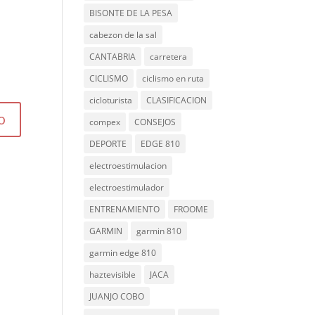
BISONTE DE LA PESA
cabezon de la sal
CANTABRIA
carretera
CICLISMO
ciclismo en ruta
cicloturista
CLASIFICACION
compex
CONSEJOS
DEPORTE
EDGE 810
electroestimulacion
electroestimulador
ENTRENAMIENTO
FROOME
GARMIN
garmin 810
garmin edge 810
haztevisible
JACA
JUANJO COBO