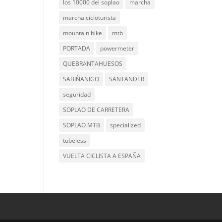
los 10000 del soplao
marcha
marcha cicloturista
mountain bike
mtb
PORTADA
powermeter
QUEBRANTAHUESOS
SABIÑANIGO
SANTANDER
seguridad
SOPLAO DE CARRETERA
SOPLAO MTB
specialized
tubeless
VUELTA CICLISTA A ESPAÑA