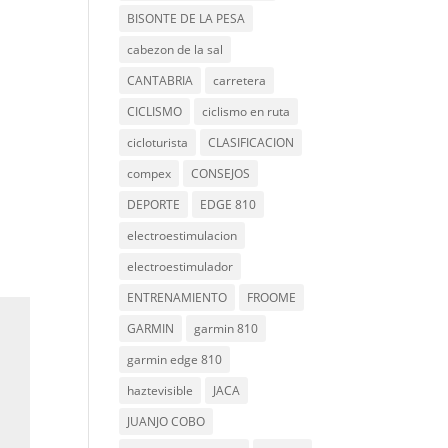
BISONTE DE LA PESA
cabezon de la sal
CANTABRIA
carretera
CICLISMO
ciclismo en ruta
cicloturista
CLASIFICACION
compex
CONSEJOS
DEPORTE
EDGE 810
electroestimulacion
electroestimulador
ENTRENAMIENTO
FROOME
GARMIN
garmin 810
garmin edge 810
haztevisible
JACA
JUANJO COBO