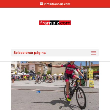
info@fransaiz.com
RG_20150725_DSC_9711
por
fransaiz
|
Jul 26, 2015
|
0 Comentarios
Seleccionar página