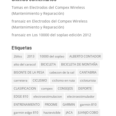
Tomas
en
Electrodos del Compex Wireless
(Mantenimiento y Reparación)
fransaiz
en
Electrodos del Compex Wireless
(Mantenimiento y Reparación)
fransaiz
en
Los 10000 del soplao edición 2012
Etiquetas
2bliss
2013
10000 del soplao
ALBERTO CONTADOR
alto del caracol
BICICLETA
BICICLETA DE MONTAÑA
BISONTE DE LA PESA
cabezon de la sal
CANTABRIA
carretera
CICLISMO
ciclismo en ruta
cicloturista
CLASIFICACION
compex
CONSEJOS
DEPORTE
EDGE 810
electroestimulacion
electroestimulador
ENTRENAMIENTO
FROOME
GARMIN
garmin 810
garmin edge 810
haztevisible
JACA
JUANJO COBO