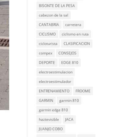
BISONTE DE LA PESA
cabezon de la sal
CANTABRIA
carretera
CICLISMO
ciclismo en ruta
cicloturista
CLASIFICACION
compex
CONSEJOS
DEPORTE
EDGE 810
electroestimulacion
electroestimulador
ENTRENAMIENTO
FROOME
GARMIN
garmin 810
garmin edge 810
haztevisible
JACA
JUANJO COBO