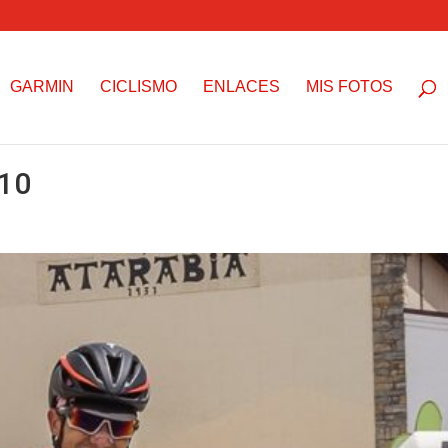
GARMIN
CICLISMO
ENLACES
MIS FOTOS
10