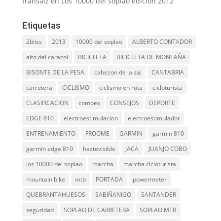
fransaiz
en
Los 10000 del soplao edición 2012
Etiquetas
2bliss
2013
10000 del soplao
ALBERTO CONTADOR
alto del caracol
BICICLETA
BICICLETA DE MONTAÑA
BISONTE DE LA PESA
cabezon de la sal
CANTABRIA
carretera
CICLISMO
ciclismo en ruta
cicloturista
CLASIFICACION
compex
CONSEJOS
DEPORTE
EDGE 810
electroestimulacion
electroestimulador
ENTRENAMIENTO
FROOME
GARMIN
garmin 810
garmin edge 810
haztevisible
JACA
JUANJO COBO
los 10000 del soplao
marcha
marcha cicloturista
mountain bike
mtb
PORTADA
powermeter
QUEBRANTAHUESOS
SABIÑANIGO
SANTANDER
seguridad
SOPLAO DE CARRETERA
SOPLAO MTB