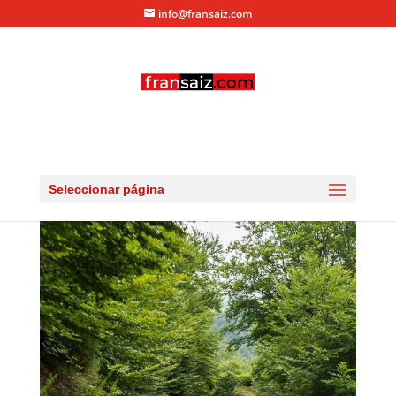
info@fransaiz.com
RG_20150725_DSC_9623
por
fransaiz
|
Jul 26, 2015
|
0 Comentarios
Seleccionar página