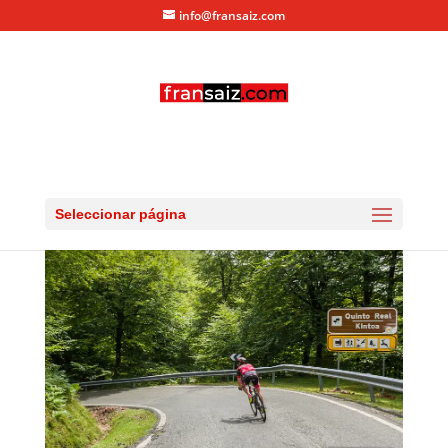
info@fransaiz.com
RG_20150725_DSC_9612
por
fransaiz
|
Jul 26, 2015
|
0 Comentarios
Seleccionar página