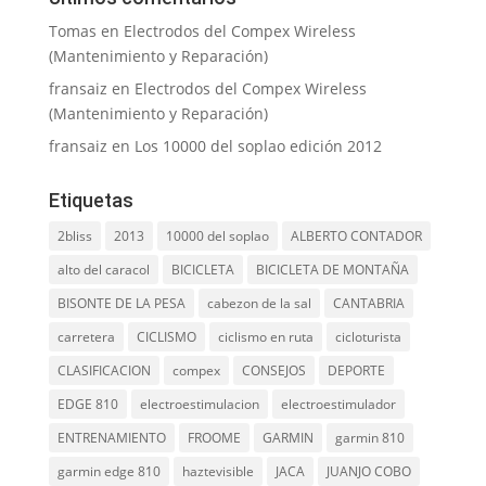
Tomas
en
Electrodos del Compex Wireless
(Mantenimiento y Reparación)
fransaiz
en
Electrodos del Compex Wireless
(Mantenimiento y Reparación)
fransaiz
en
Los 10000 del soplao edición 2012
Etiquetas
2bliss
2013
10000 del soplao
ALBERTO CONTADOR
alto del caracol
BICICLETA
BICICLETA DE MONTAÑA
BISONTE DE LA PESA
cabezon de la sal
CANTABRIA
carretera
CICLISMO
ciclismo en ruta
cicloturista
CLASIFICACION
compex
CONSEJOS
DEPORTE
EDGE 810
electroestimulacion
electroestimulador
ENTRENAMIENTO
FROOME
GARMIN
garmin 810
garmin edge 810
haztevisible
JACA
JUANJO COBO