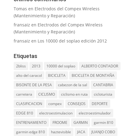
Tomas
en
Electrodos del Compex Wireless
(Mantenimiento y Reparación)
fransaiz
en
Electrodos del Compex Wireless
(Mantenimiento y Reparación)
fransaiz
en
Los 10000 del soplao edición 2012
Etiquetas
2bliss
2013
10000 del soplao
ALBERTO CONTADOR
alto del caracol
BICICLETA
BICICLETA DE MONTAÑA
BISONTE DE LA PESA
cabezon de la sal
CANTABRIA
carretera
CICLISMO
ciclismo en ruta
cicloturista
CLASIFICACION
compex
CONSEJOS
DEPORTE
EDGE 810
electroestimulacion
electroestimulador
ENTRENAMIENTO
FROOME
GARMIN
garmin 810
garmin edge 810
haztevisible
JACA
JUANJO COBO