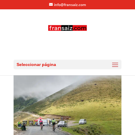
info@fransaiz.com
RG_20150725_DSC_9590
por
fransaiz
|
Jul 26, 2015
|
0 Comentarios
Seleccionar página