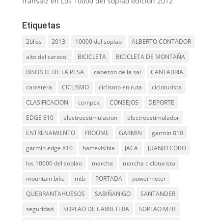
fransaiz
en
Los 10000 del soplao edición 2012
Etiquetas
2bliss
2013
10000 del soplao
ALBERTO CONTADOR
alto del caracol
BICICLETA
BICICLETA DE MONTAÑA
BISONTE DE LA PESA
cabezon de la sal
CANTABRIA
carretera
CICLISMO
ciclismo en ruta
cicloturista
CLASIFICACION
compex
CONSEJOS
DEPORTE
EDGE 810
electroestimulacion
electroestimulador
ENTRENAMIENTO
FROOME
GARMIN
garmin 810
garmin edge 810
haztevisible
JACA
JUANJO COBO
los 10000 del soplao
marcha
marcha cicloturista
mountain bike
mtb
PORTADA
powermeter
QUEBRANTAHUESOS
SABIÑANIGO
SANTANDER
seguridad
SOPLAO DE CARRETERA
SOPLAO MTB