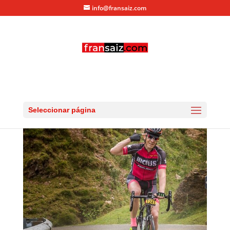
info@fransaiz.com
RG_20150725_DSC_9584
por
fransaiz
|
Jul 26, 2015
|
0 Comentarios
Seleccionar página