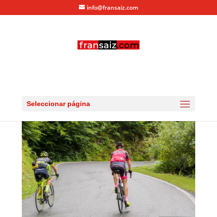
info@fransaiz.com
RG_20150725_DSC_9553
por
fransaiz
|
Jul 26, 2015
|
0 Comentarios
Seleccionar página