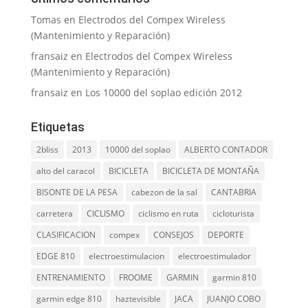
Tomas
en
Electrodos del Compex Wireless
(Mantenimiento y Reparación)
fransaiz
en
Electrodos del Compex Wireless
(Mantenimiento y Reparación)
fransaiz
en
Los 10000 del soplao edición 2012
Etiquetas
2bliss
2013
10000 del soplao
ALBERTO CONTADOR
alto del caracol
BICICLETA
BICICLETA DE MONTAÑA
BISONTE DE LA PESA
cabezon de la sal
CANTABRIA
carretera
CICLISMO
ciclismo en ruta
cicloturista
CLASIFICACION
compex
CONSEJOS
DEPORTE
EDGE 810
electroestimulacion
electroestimulador
ENTRENAMIENTO
FROOME
GARMIN
garmin 810
garmin edge 810
haztevisible
JACA
JUANJO COBO