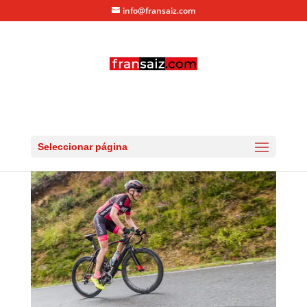
info@fransaiz.com
RG_20150725_DSC_9541
por
fransaiz
|
Jul 26, 2015
|
0 Comentarios
Seleccionar página