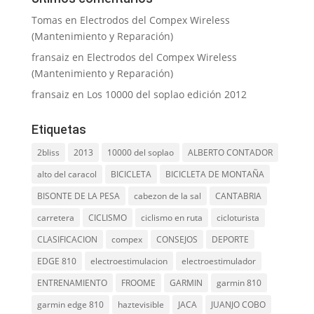
Tomas
en
Electrodos del Compex Wireless
(Mantenimiento y Reparación)
fransaiz
en
Electrodos del Compex Wireless
(Mantenimiento y Reparación)
fransaiz
en
Los 10000 del soplao edición 2012
Etiquetas
2bliss
2013
10000 del soplao
ALBERTO CONTADOR
alto del caracol
BICICLETA
BICICLETA DE MONTAÑA
BISONTE DE LA PESA
cabezon de la sal
CANTABRIA
carretera
CICLISMO
ciclismo en ruta
cicloturista
CLASIFICACION
compex
CONSEJOS
DEPORTE
EDGE 810
electroestimulacion
electroestimulador
ENTRENAMIENTO
FROOME
GARMIN
garmin 810
garmin edge 810
haztevisible
JACA
JUANJO COBO