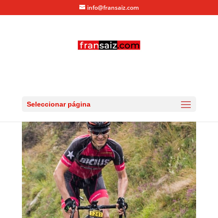
info@fransaiz.com
RG_20150725_DSC_9538
por
fransaiz
|
Jul 26, 2015
|
0 Comentarios
Seleccionar página