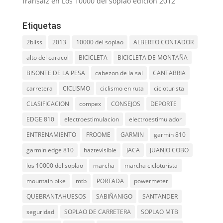
fransaiz
en
Los 10000 del soplao edición 2012
Etiquetas
2bliss
2013
10000 del soplao
ALBERTO CONTADOR
alto del caracol
BICICLETA
BICICLETA DE MONTAÑA
BISONTE DE LA PESA
cabezon de la sal
CANTABRIA
carretera
CICLISMO
ciclismo en ruta
cicloturista
CLASIFICACION
compex
CONSEJOS
DEPORTE
EDGE 810
electroestimulacion
electroestimulador
ENTRENAMIENTO
FROOME
GARMIN
garmin 810
garmin edge 810
haztevisible
JACA
JUANJO COBO
los 10000 del soplao
marcha
marcha cicloturista
mountain bike
mtb
PORTADA
powermeter
QUEBRANTAHUESOS
SABIÑANIGO
SANTANDER
seguridad
SOPLAO DE CARRETERA
SOPLAO MTB