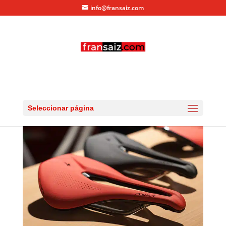
info@fransaiz.com
sillín specialized power
por
fransaiz
|
Abr 25, 2015
|
0 Comentarios
Seleccionar página