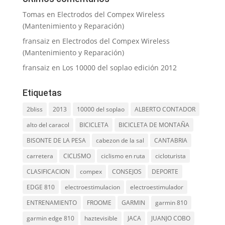
Tomas
en
Electrodos del Compex Wireless
(Mantenimiento y Reparación)
fransaiz
en
Electrodos del Compex Wireless
(Mantenimiento y Reparación)
fransaiz
en
Los 10000 del soplao edición 2012
Etiquetas
2bliss
2013
10000 del soplao
ALBERTO CONTADOR
alto del caracol
BICICLETA
BICICLETA DE MONTAÑA
BISONTE DE LA PESA
cabezon de la sal
CANTABRIA
carretera
CICLISMO
ciclismo en ruta
cicloturista
CLASIFICACION
compex
CONSEJOS
DEPORTE
EDGE 810
electroestimulacion
electroestimulador
ENTRENAMIENTO
FROOME
GARMIN
garmin 810
garmin edge 810
haztevisible
JACA
JUANJO COBO