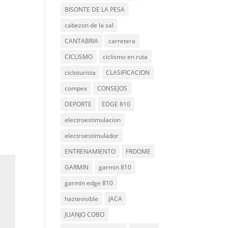
BISONTE DE LA PESA
cabezon de la sal
CANTABRIA
carretera
CICLISMO
ciclismo en ruta
cicloturista
CLASIFICACION
compex
CONSEJOS
DEPORTE
EDGE 810
electroestimulacion
electroestimulador
ENTRENAMIENTO
FROOME
GARMIN
garmin 810
garmin edge 810
haztevisible
JACA
JUANJO COBO