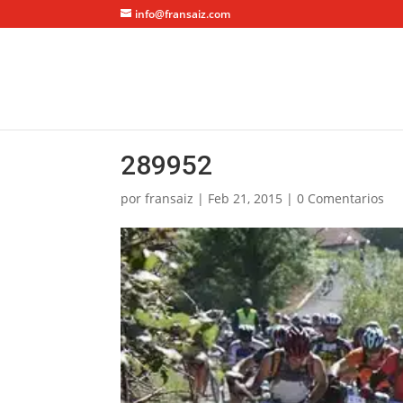
info@fransaiz.com
289952
por
fransaiz
|
Feb 21, 2015
|
0 Comentarios