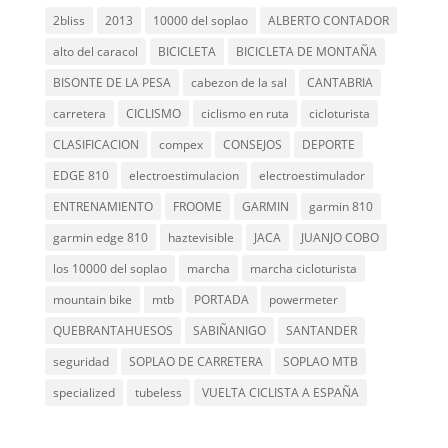
2bliss
2013
10000 del soplao
ALBERTO CONTADOR
alto del caracol
BICICLETA
BICICLETA DE MONTAÑA
BISONTE DE LA PESA
cabezon de la sal
CANTABRIA
carretera
CICLISMO
ciclismo en ruta
cicloturista
CLASIFICACION
compex
CONSEJOS
DEPORTE
EDGE 810
electroestimulacion
electroestimulador
ENTRENAMIENTO
FROOME
GARMIN
garmin 810
garmin edge 810
haztevisible
JACA
JUANJO COBO
los 10000 del soplao
marcha
marcha cicloturista
mountain bike
mtb
PORTADA
powermeter
QUEBRANTAHUESOS
SABIÑANIGO
SANTANDER
seguridad
SOPLAO DE CARRETERA
SOPLAO MTB
specialized
tubeless
VUELTA CICLISTA A ESPAÑA