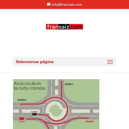
info@fransaiz.com
turborotondas
por
fransaiz
|
Feb 20, 2015
|
0 Comentarios
Seleccionar página