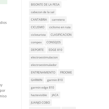
BISONTE DE LA PESA
cabezon de la sal
CANTABRIA
carretera
dios
CICLISMO
ciclismo en ruta
cicloturista
CLASIFICACION
compex
CONSEJOS
DEPORTE
EDGE 810
electroestimulacion
electroestimulador
ENTRENAMIENTO
FROOME
GARMIN
garmin 810
uy
garmin edge 810
 por
haztevisible
JACA
miso
JUANJO COBO