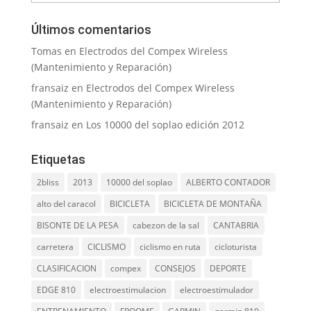
Últimos comentarios
Tomas
en
Electrodos del Compex Wireless
(Mantenimiento y Reparación)
fransaiz
en
Electrodos del Compex Wireless
(Mantenimiento y Reparación)
fransaiz
en
Los 10000 del soplao edición 2012
Etiquetas
2bliss
2013
10000 del soplao
ALBERTO CONTADOR
alto del caracol
BICICLETA
BICICLETA DE MONTAÑA
BISONTE DE LA PESA
cabezon de la sal
CANTABRIA
carretera
CICLISMO
ciclismo en ruta
cicloturista
CLASIFICACION
compex
CONSEJOS
DEPORTE
EDGE 810
electroestimulacion
electroestimulador