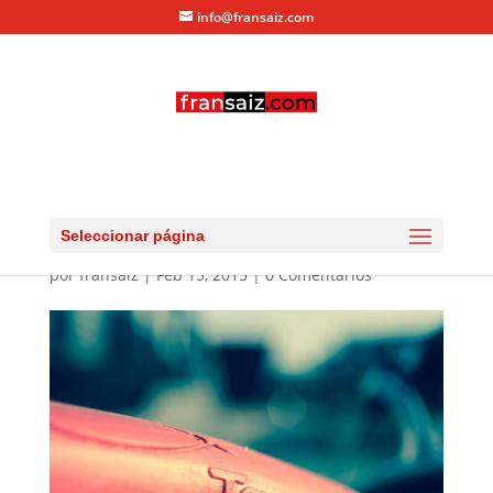
info@fransaiz.com
10620326_819845201415
732_18947203052872806
69_o
Seleccionar página
por
fransaiz
|
Feb 15, 2015
|
0 Comentarios