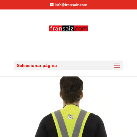
info@fransaiz.com
80313151201XX_2
por
fransaiz
|
Feb 13, 2015
|
0 Comentarios
Seleccionar página