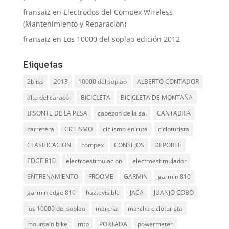
fransaiz
en
Electrodos del Compex Wireless
(Mantenimiento y Reparación)
fransaiz
en
Los 10000 del soplao edición 2012
Etiquetas
2bliss
2013
10000 del soplao
ALBERTO CONTADOR
alto del caracol
BICICLETA
BICICLETA DE MONTAÑA
BISONTE DE LA PESA
cabezon de la sal
CANTABRIA
carretera
CICLISMO
ciclismo en ruta
cicloturista
CLASIFICACION
compex
CONSEJOS
DEPORTE
EDGE 810
electroestimulacion
electroestimulador
ENTRENAMIENTO
FROOME
GARMIN
garmin 810
garmin edge 810
haztevisible
JACA
JUANJO COBO
los 10000 del soplao
marcha
marcha cicloturista
mountain bike
mtb
PORTADA
powermeter