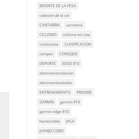
BISONTE DE LA PESA
cabezon de la sal
CANTABRIA
carretera
CICLISMO
ciclismo en ruta
cicloturista
CLASIFICACION
compex
CONSEJOS
DEPORTE
EDGE 810
electroestimulacion
electroestimulador
ENTRENAMIENTO
FROOME
GARMIN
garmin 810
garmin edge 810
haztevisible
JACA
JUANJO COBO