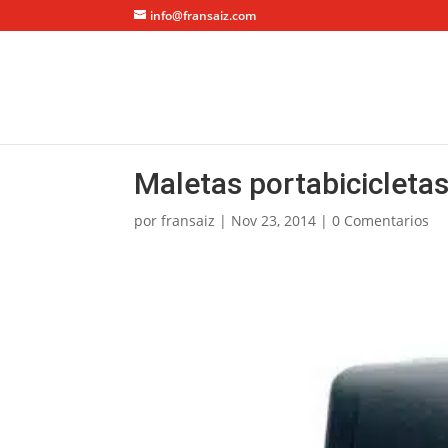
info@fransaiz.com
Maletas portabicicleta
por
fransaiz
|
Nov 23, 2014
|
0 Comentarios