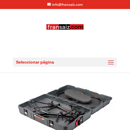
info@fransaiz.com
maletas portabicicletas
por
fransaiz
|
Nov 23, 2014
|
0 Comentarios
Seleccionar página