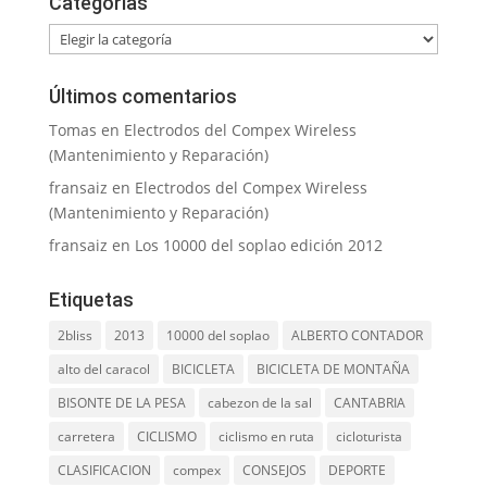
Categorías
Categorías
Últimos comentarios
Tomas
en
Electrodos del Compex Wireless
(Mantenimiento y Reparación)
fransaiz
en
Electrodos del Compex Wireless
(Mantenimiento y Reparación)
fransaiz
en
Los 10000 del soplao edición 2012
Etiquetas
2bliss
2013
10000 del soplao
ALBERTO CONTADOR
alto del caracol
BICICLETA
BICICLETA DE MONTAÑA
BISONTE DE LA PESA
cabezon de la sal
CANTABRIA
carretera
CICLISMO
ciclismo en ruta
cicloturista
CLASIFICACION
compex
CONSEJOS
DEPORTE