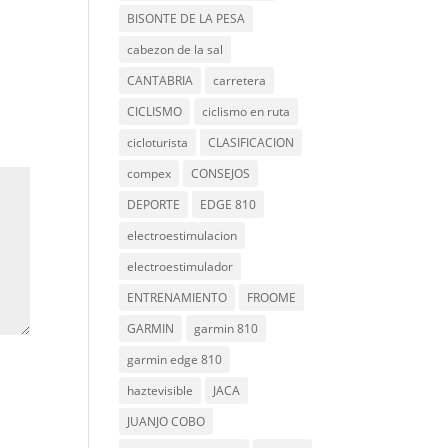
BISONTE DE LA PESA
cabezon de la sal
CANTABRIA
carretera
CICLISMO
ciclismo en ruta
cicloturista
CLASIFICACION
compex
CONSEJOS
DEPORTE
EDGE 810
electroestimulacion
electroestimulador
ENTRENAMIENTO
FROOME
GARMIN
garmin 810
garmin edge 810
haztevisible
JACA
JUANJO COBO