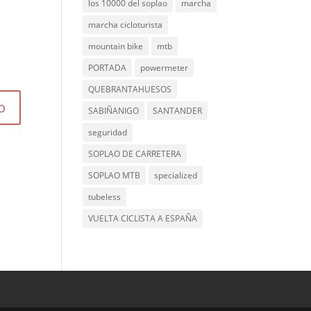
los 10000 del soplao
marcha
marcha cicloturista
mountain bike
mtb
PORTADA
powermeter
QUEBRANTAHUESOS
SABIÑANIGO
SANTANDER
seguridad
SOPLAO DE CARRETERA
SOPLAO MTB
specialized
tubeless
VUELTA CICLISTA A ESPAÑA