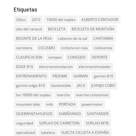
Etiquetas
2bliss
2013
10000 del soplao
ALBERTO CONTADOR
alto del caracol
BICICLETA
BICICLETA DE MONTAÑA
BISONTE DE LA PESA
cabezon de la sal
CANTABRIA
carretera
CICLISMO
ciclismo en ruta
cicloturista
CLASIFICACION
compex
CONSEJOS
DEPORTE
EDGE 810
electroestimulacion
electroestimulador
ENTRENAMIENTO
FROOME
GARMIN
garmin 810
garmin edge 810
haztevisible
JACA
JUANJO COBO
los 10000 del soplao
marcha
marcha cicloturista
mountain bike
mtb
PORTADA
powermeter
QUEBRANTAHUESOS
SABIÑANIGO
SANTANDER
seguridad
SOPLAO DE CARRETERA
SOPLAO MTB
specialized
tubeless
VUELTA CICLISTA A ESPAÑA