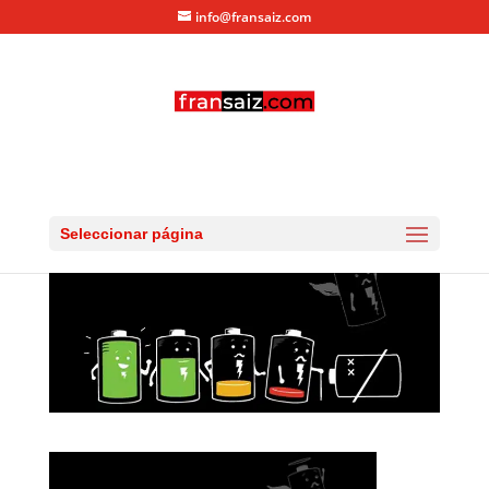
info@fransaiz.com
bateria-android
por
fransaiz
|
Ago 15, 2014
|
0 Comentarios
Seleccionar página