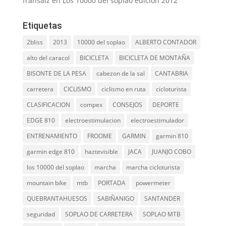
fransaiz
en
Los 10000 del soplao edición 2012
Etiquetas
2bliss
2013
10000 del soplao
ALBERTO CONTADOR
alto del caracol
BICICLETA
BICICLETA DE MONTAÑA
BISONTE DE LA PESA
cabezon de la sal
CANTABRIA
carretera
CICLISMO
ciclismo en ruta
cicloturista
CLASIFICACION
compex
CONSEJOS
DEPORTE
EDGE 810
electroestimulacion
electroestimulador
ENTRENAMIENTO
FROOME
GARMIN
garmin 810
garmin edge 810
haztevisible
JACA
JUANJO COBO
los 10000 del soplao
marcha
marcha cicloturista
mountain bike
mtb
PORTADA
powermeter
QUEBRANTAHUESOS
SABIÑANIGO
SANTANDER
seguridad
SOPLAO DE CARRETERA
SOPLAO MTB