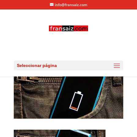
info@fransaiz.com
Baterías de Litio
por
fransaiz
|
Ago 15, 2014
|
0 Comentarios
Seleccionar página