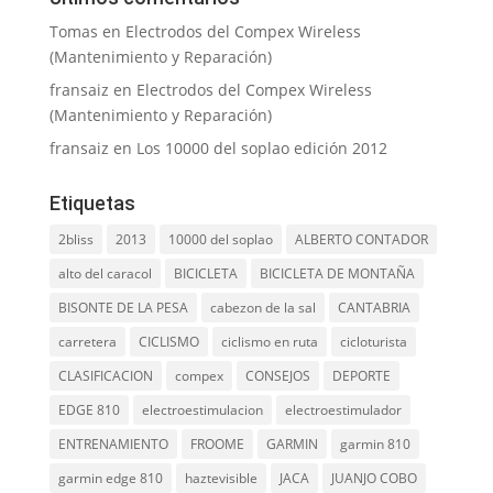
Tomas
en
Electrodos del Compex Wireless
(Mantenimiento y Reparación)
fransaiz
en
Electrodos del Compex Wireless
(Mantenimiento y Reparación)
fransaiz
en
Los 10000 del soplao edición 2012
Etiquetas
2bliss
2013
10000 del soplao
ALBERTO CONTADOR
alto del caracol
BICICLETA
BICICLETA DE MONTAÑA
BISONTE DE LA PESA
cabezon de la sal
CANTABRIA
carretera
CICLISMO
ciclismo en ruta
cicloturista
CLASIFICACION
compex
CONSEJOS
DEPORTE
EDGE 810
electroestimulacion
electroestimulador
ENTRENAMIENTO
FROOME
GARMIN
garmin 810
garmin edge 810
haztevisible
JACA
JUANJO COBO