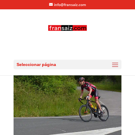
info@fransaiz.com
camargo1
por
fransaiz
|
Jul 19, 2014
|
0 Comentarios
Seleccionar página