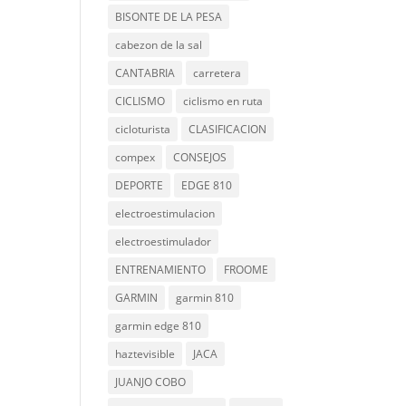
BISONTE DE LA PESA
cabezon de la sal
CANTABRIA
carretera
CICLISMO
ciclismo en ruta
cicloturista
CLASIFICACION
compex
CONSEJOS
DEPORTE
EDGE 810
electroestimulacion
electroestimulador
ENTRENAMIENTO
FROOME
GARMIN
garmin 810
garmin edge 810
haztevisible
JACA
JUANJO COBO