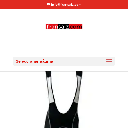
info@fransaiz.com
cullote-corto
por
fransaiz
|
May 22, 2014
|
0 Comentarios
Seleccionar página