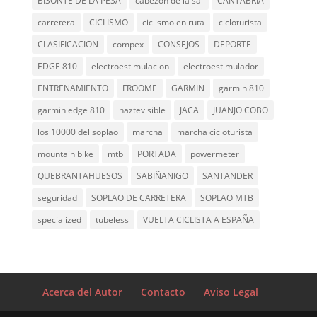
BISONTE DE LA PESA
cabezon de la sal
CANTABRIA
carretera
CICLISMO
ciclismo en ruta
cicloturista
CLASIFICACION
compex
CONSEJOS
DEPORTE
EDGE 810
electroestimulacion
electroestimulador
ENTRENAMIENTO
FROOME
GARMIN
garmin 810
garmin edge 810
haztevisible
JACA
JUANJO COBO
los 10000 del soplao
marcha
marcha cicloturista
mountain bike
mtb
PORTADA
powermeter
QUEBRANTAHUESOS
SABIÑANIGO
SANTANDER
seguridad
SOPLAO DE CARRETERA
SOPLAO MTB
specialized
tubeless
VUELTA CICLISTA A ESPAÑA
Acerca del Autor
Contacto
Aviso Legal