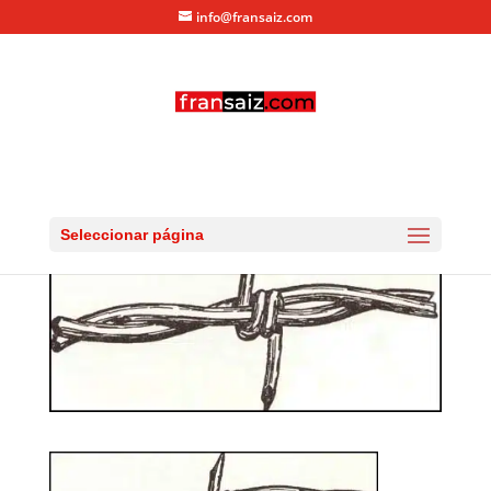
info@fransaiz.com
alambre-de-espino
por
fransaiz
|
Mar 15, 2014
|
0 Comentarios
Seleccionar página