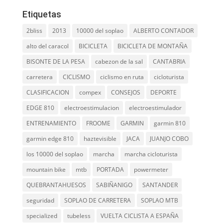
Etiquetas
2bliss
2013
10000 del soplao
ALBERTO CONTADOR
alto del caracol
BICICLETA
BICICLETA DE MONTAÑA
BISONTE DE LA PESA
cabezon de la sal
CANTABRIA
carretera
CICLISMO
ciclismo en ruta
cicloturista
CLASIFICACION
compex
CONSEJOS
DEPORTE
EDGE 810
electroestimulacion
electroestimulador
ENTRENAMIENTO
FROOME
GARMIN
garmin 810
garmin edge 810
haztevisible
JACA
JUANJO COBO
los 10000 del soplao
marcha
marcha cicloturista
mountain bike
mtb
PORTADA
powermeter
QUEBRANTAHUESOS
SABIÑANIGO
SANTANDER
seguridad
SOPLAO DE CARRETERA
SOPLAO MTB
specialized
tubeless
VUELTA CICLISTA A ESPAÑA