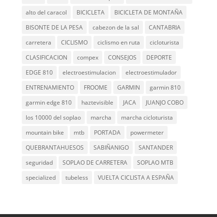
alto del caracol
BICICLETA
BICICLETA DE MONTAÑA
BISONTE DE LA PESA
cabezon de la sal
CANTABRIA
carretera
CICLISMO
ciclismo en ruta
cicloturista
CLASIFICACION
compex
CONSEJOS
DEPORTE
EDGE 810
electroestimulacion
electroestimulador
ENTRENAMIENTO
FROOME
GARMIN
garmin 810
garmin edge 810
haztevisible
JACA
JUANJO COBO
los 10000 del soplao
marcha
marcha cicloturista
mountain bike
mtb
PORTADA
powermeter
QUEBRANTAHUESOS
SABIÑANIGO
SANTANDER
seguridad
SOPLAO DE CARRETERA
SOPLAO MTB
specialized
tubeless
VUELTA CICLISTA A ESPAÑA