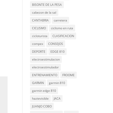
BISONTE DE LA PESA
cabezon de la sal
CANTABRIA
carretera
CICLISMO
ciclismo en ruta
cicloturista
CLASIFICACION
compex
CONSEJOS
DEPORTE
EDGE 810
electroestimulacion
electroestimulador
ENTRENAMIENTO
FROOME
GARMIN
garmin 810
garmin edge 810
haztevisible
JACA
JUANJO COBO