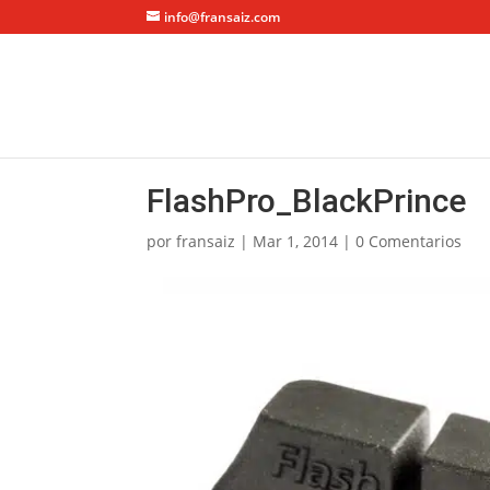
info@fransaiz.com
FlashPro_BlackPrince
por
fransaiz
|
Mar 1, 2014
|
0 Comentarios