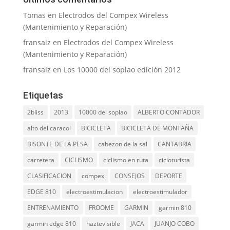
Tomas
en
Electrodos del Compex Wireless
(Mantenimiento y Reparación)
fransaiz
en
Electrodos del Compex Wireless
(Mantenimiento y Reparación)
fransaiz
en
Los 10000 del soplao edición 2012
Etiquetas
2bliss
2013
10000 del soplao
ALBERTO CONTADOR
alto del caracol
BICICLETA
BICICLETA DE MONTAÑA
BISONTE DE LA PESA
cabezon de la sal
CANTABRIA
carretera
CICLISMO
ciclismo en ruta
cicloturista
CLASIFICACION
compex
CONSEJOS
DEPORTE
EDGE 810
electroestimulacion
electroestimulador
ENTRENAMIENTO
FROOME
GARMIN
garmin 810
garmin edge 810
haztevisible
JACA
JUANJO COBO