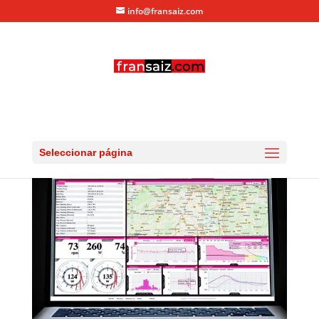
info@fransaiz.com
potencia normalizada
por
fransaiz
|
Feb 19, 2014
|
0 Comentarios
Seleccionar página