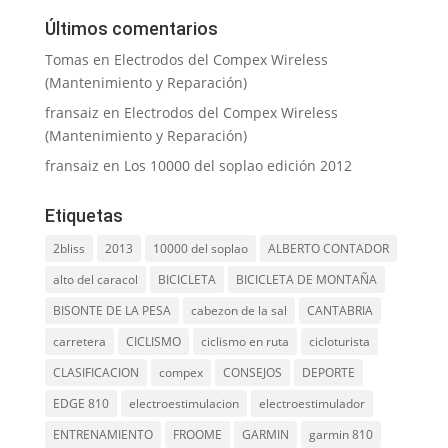
Últimos comentarios
Tomas
en
Electrodos del Compex Wireless
(Mantenimiento y Reparación)
fransaiz
en
Electrodos del Compex Wireless
(Mantenimiento y Reparación)
fransaiz
en
Los 10000 del soplao edición 2012
Etiquetas
2bliss
2013
10000 del soplao
ALBERTO CONTADOR
alto del caracol
BICICLETA
BICICLETA DE MONTAÑA
BISONTE DE LA PESA
cabezon de la sal
CANTABRIA
carretera
CICLISMO
ciclismo en ruta
cicloturista
CLASIFICACION
compex
CONSEJOS
DEPORTE
EDGE 810
electroestimulacion
electroestimulador
ENTRENAMIENTO
FROOME
GARMIN
garmin 810