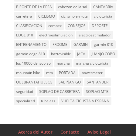
BISONTE DE LA PESA
cabezon de la sal
CANTABRIA
carretera
CICLISMO
ciclismo en ruta
cicloturista
CLASIFICACION
compex
CONSEJOS
DEPORTE
EDGE 810
electroestimulacion
electroestimulador
ENTRENAMIENTO
FROOME
GARMIN
garmin 810
garmin edge 810
haztevisible
JACA
JUANJO COBO
los 10000 del soplao
marcha
marcha cicloturista
mountain bike
mtb
PORTADA
powermeter
QUEBRANTAHUESOS
SABIÑANIGO
SANTANDER
seguridad
SOPLAO DE CARRETERA
SOPLAO MTB
specialized
tubeless
VUELTA CICLISTA A ESPAÑA
Acerca del Autor
Contacto
Aviso Legal