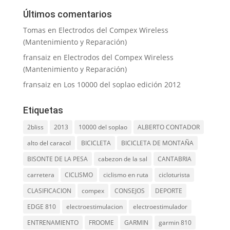
Últimos comentarios
Tomas
en
Electrodos del Compex Wireless
(Mantenimiento y Reparación)
fransaiz
en
Electrodos del Compex Wireless
(Mantenimiento y Reparación)
fransaiz
en
Los 10000 del soplao edición 2012
Etiquetas
2bliss
2013
10000 del soplao
ALBERTO CONTADOR
alto del caracol
BICICLETA
BICICLETA DE MONTAÑA
BISONTE DE LA PESA
cabezon de la sal
CANTABRIA
carretera
CICLISMO
ciclismo en ruta
cicloturista
CLASIFICACION
compex
CONSEJOS
DEPORTE
EDGE 810
electroestimulacion
electroestimulador
ENTRENAMIENTO
FROOME
GARMIN
garmin 810