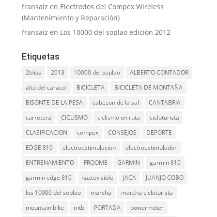
fransaiz
en
Electrodos del Compex Wireless
(Mantenimiento y Reparación)
fransaiz
en
Los 10000 del soplao edición 2012
Etiquetas
2bliss
2013
10000 del soplao
ALBERTO CONTADOR
alto del caracol
BICICLETA
BICICLETA DE MONTAÑA
BISONTE DE LA PESA
cabezon de la sal
CANTABRIA
carretera
CICLISMO
ciclismo en ruta
cicloturista
CLASIFICACION
compex
CONSEJOS
DEPORTE
EDGE 810
electroestimulacion
electroestimulador
ENTRENAMIENTO
FROOME
GARMIN
garmin 810
garmin edge 810
haztevisible
JACA
JUANJO COBO
los 10000 del soplao
marcha
marcha cicloturista
mountain bike
mtb
PORTADA
powermeter