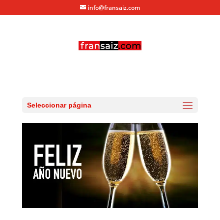
info@fransaiz.com
feliz-ano-nuevo
por
fransaiz
|
Dic 31, 2013
|
0 Comentarios
Seleccionar página