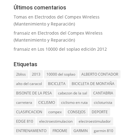
Últimos comentarios
Tomas
en
Electrodos del Compex Wireless
(Mantenimiento y Reparación)
fransaiz
en
Electrodos del Compex Wireless
(Mantenimiento y Reparación)
fransaiz
en
Los 10000 del soplao edición 2012
Etiquetas
2bliss
2013
10000 del soplao
ALBERTO CONTADOR
alto del caracol
BICICLETA
BICICLETA DE MONTAÑA
BISONTE DE LA PESA
cabezon de la sal
CANTABRIA
carretera
CICLISMO
ciclismo en ruta
cicloturista
CLASIFICACION
compex
CONSEJOS
DEPORTE
EDGE 810
electroestimulacion
electroestimulador
ENTRENAMIENTO
FROOME
GARMIN
garmin 810