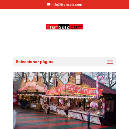
info@fransaiz.com
winter-wonderlands-002
por
fransaiz
|
Dic 25, 2013
|
0 Comentarios
Seleccionar página