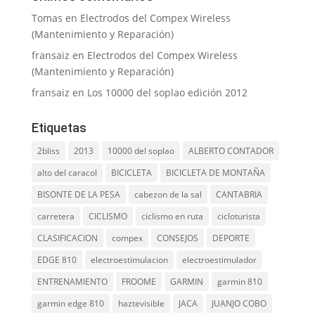
Tomas
en
Electrodos del Compex Wireless
(Mantenimiento y Reparación)
fransaiz
en
Electrodos del Compex Wireless
(Mantenimiento y Reparación)
fransaiz
en
Los 10000 del soplao edición 2012
Etiquetas
2bliss
2013
10000 del soplao
ALBERTO CONTADOR
alto del caracol
BICICLETA
BICICLETA DE MONTAÑA
BISONTE DE LA PESA
cabezon de la sal
CANTABRIA
carretera
CICLISMO
ciclismo en ruta
cicloturista
CLASIFICACION
compex
CONSEJOS
DEPORTE
EDGE 810
electroestimulacion
electroestimulador
ENTRENAMIENTO
FROOME
GARMIN
garmin 810
garmin edge 810
haztevisible
JACA
JUANJO COBO