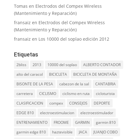
Tomas
en
Electrodos del Compex Wireless
(Mantenimiento y Reparación)
fransaiz
en
Electrodos del Compex Wireless
(Mantenimiento y Reparación)
fransaiz
en
Los 10000 del soplao edición 2012
Etiquetas
2bliss
2013
10000 del soplao
ALBERTO CONTADOR
alto del caracol
BICICLETA
BICICLETA DE MONTAÑA
BISONTE DE LA PESA
cabezon de la sal
CANTABRIA
carretera
CICLISMO
ciclismo en ruta
cicloturista
CLASIFICACION
compex
CONSEJOS
DEPORTE
EDGE 810
electroestimulacion
electroestimulador
ENTRENAMIENTO
FROOME
GARMIN
garmin 810
garmin edge 810
haztevisible
JACA
JUANJO COBO