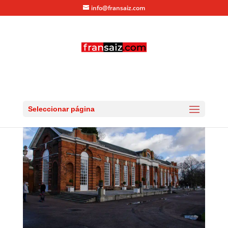
info@fransaiz.com
The Orangerie
por
fransaiz
|
Dic 25, 2013
|
0 Comentarios
Seleccionar página