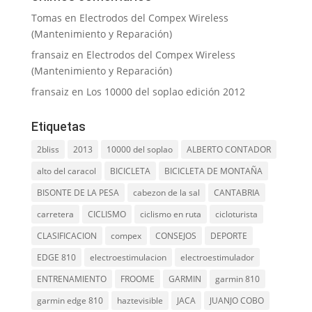
Tomas
en
Electrodos del Compex Wireless
(Mantenimiento y Reparación)
fransaiz
en
Electrodos del Compex Wireless
(Mantenimiento y Reparación)
fransaiz
en
Los 10000 del soplao edición 2012
Etiquetas
2bliss
2013
10000 del soplao
ALBERTO CONTADOR
alto del caracol
BICICLETA
BICICLETA DE MONTAÑA
BISONTE DE LA PESA
cabezon de la sal
CANTABRIA
carretera
CICLISMO
ciclismo en ruta
cicloturista
CLASIFICACION
compex
CONSEJOS
DEPORTE
EDGE 810
electroestimulacion
electroestimulador
ENTRENAMIENTO
FROOME
GARMIN
garmin 810
garmin edge 810
haztevisible
JACA
JUANJO COBO