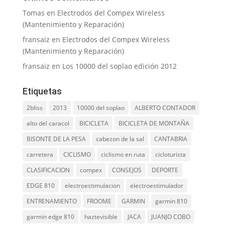
Tomas
en
Electrodos del Compex Wireless
(Mantenimiento y Reparación)
fransaiz
en
Electrodos del Compex Wireless
(Mantenimiento y Reparación)
fransaiz
en
Los 10000 del soplao edición 2012
Etiquetas
2bliss
2013
10000 del soplao
ALBERTO CONTADOR
alto del caracol
BICICLETA
BICICLETA DE MONTAÑA
BISONTE DE LA PESA
cabezon de la sal
CANTABRIA
carretera
CICLISMO
ciclismo en ruta
cicloturista
CLASIFICACION
compex
CONSEJOS
DEPORTE
EDGE 810
electroestimulacion
electroestimulador
ENTRENAMIENTO
FROOME
GARMIN
garmin 810
garmin edge 810
haztevisible
JACA
JUANJO COBO