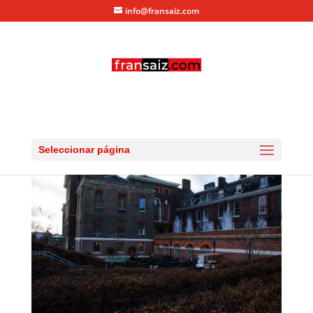
info@fransaiz.com
Kensington Palace
por
fransaiz
|
Dic 25, 2013
|
0 Comentarios
Seleccionar página