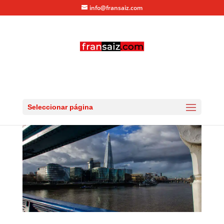
info@fransaiz.com
day4-12
por
fransaiz
|
Dic 25, 2013
|
0 Comentarios
Seleccionar página