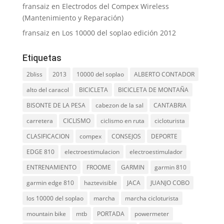
fransaiz
en
Electrodos del Compex Wireless
(Mantenimiento y Reparación)
fransaiz
en
Los 10000 del soplao edición 2012
Etiquetas
2bliss
2013
10000 del soplao
ALBERTO CONTADOR
alto del caracol
BICICLETA
BICICLETA DE MONTAÑA
BISONTE DE LA PESA
cabezon de la sal
CANTABRIA
carretera
CICLISMO
ciclismo en ruta
cicloturista
CLASIFICACION
compex
CONSEJOS
DEPORTE
EDGE 810
electroestimulacion
electroestimulador
ENTRENAMIENTO
FROOME
GARMIN
garmin 810
garmin edge 810
haztevisible
JACA
JUANJO COBO
los 10000 del soplao
marcha
marcha cicloturista
mountain bike
mtb
PORTADA
powermeter