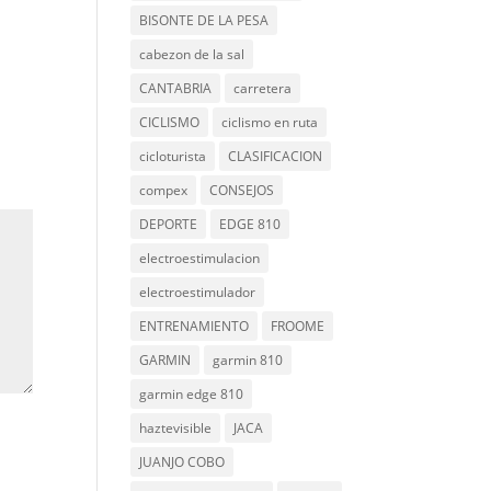
BISONTE DE LA PESA
cabezon de la sal
CANTABRIA
carretera
CICLISMO
ciclismo en ruta
cicloturista
CLASIFICACION
compex
CONSEJOS
DEPORTE
EDGE 810
electroestimulacion
electroestimulador
ENTRENAMIENTO
FROOME
GARMIN
garmin 810
garmin edge 810
haztevisible
JACA
JUANJO COBO