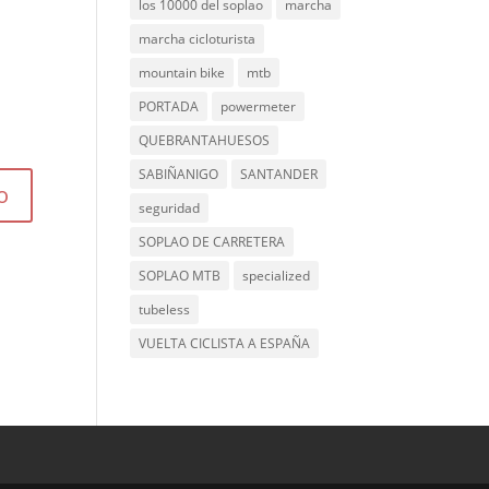
los 10000 del soplao
marcha
marcha cicloturista
mountain bike
mtb
PORTADA
powermeter
QUEBRANTAHUESOS
SABIÑANIGO
SANTANDER
seguridad
SOPLAO DE CARRETERA
SOPLAO MTB
specialized
tubeless
VUELTA CICLISTA A ESPAÑA