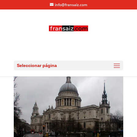
info@fransaiz.com
day2-22
por
fransaiz
|
Dic 25, 2013
|
0 Comentarios
Seleccionar página