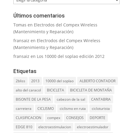
Últimos comentarios
Tomas
en
Electrodos del Compex Wireless
(Mantenimiento y Reparación)
fransaiz
en
Electrodos del Compex Wireless
(Mantenimiento y Reparación)
fransaiz
en
Los 10000 del soplao edición 2012
Etiquetas
2bliss
2013
10000 del soplao
ALBERTO CONTADOR
alto del caracol
BICICLETA
BICICLETA DE MONTAÑA
BISONTE DE LA PESA
cabezon de la sal
CANTABRIA
carretera
CICLISMO
ciclismo en ruta
cicloturista
CLASIFICACION
compex
CONSEJOS
DEPORTE
EDGE 810
electroestimulacion
electroestimulador