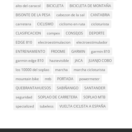
alto del caracol
BICICLETA
BICICLETA DE MONTAÑA
BISONTE DE LA PESA
cabezon de la sal
CANTABRIA
carretera
CICLISMO
ciclismo en ruta
cicloturista
CLASIFICACION
compex
CONSEJOS
DEPORTE
EDGE 810
electroestimulacion
electroestimulador
ENTRENAMIENTO
FROOME
GARMIN
garmin 810
garmin edge 810
haztevisible
JACA
JUANJO COBO
los 10000 del soplao
marcha
marcha cicloturista
mountain bike
mtb
PORTADA
powermeter
QUEBRANTAHUESOS
SABIÑANIGO
SANTANDER
seguridad
SOPLAO DE CARRETERA
SOPLAO MTB
specialized
tubeless
VUELTA CICLISTA A ESPAÑA