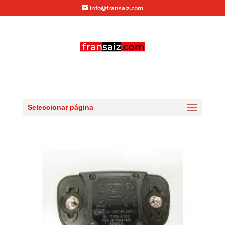
info@fransaiz.com
transmisor-hrm-garmin
por
fransaiz
|
Nov 22, 2013
|
0 Comentarios
Seleccionar página