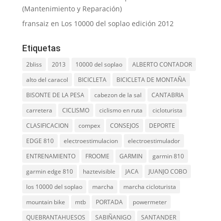
(Mantenimiento y Reparación)
fransaiz
en
Los 10000 del soplao edición 2012
Etiquetas
2bliss
2013
10000 del soplao
ALBERTO CONTADOR
alto del caracol
BICICLETA
BICICLETA DE MONTAÑA
BISONTE DE LA PESA
cabezon de la sal
CANTABRIA
carretera
CICLISMO
ciclismo en ruta
cicloturista
CLASIFICACION
compex
CONSEJOS
DEPORTE
EDGE 810
electroestimulacion
electroestimulador
ENTRENAMIENTO
FROOME
GARMIN
garmin 810
garmin edge 810
haztevisible
JACA
JUANJO COBO
los 10000 del soplao
marcha
marcha cicloturista
mountain bike
mtb
PORTADA
powermeter
QUEBRANTAHUESOS
SABIÑANIGO
SANTANDER