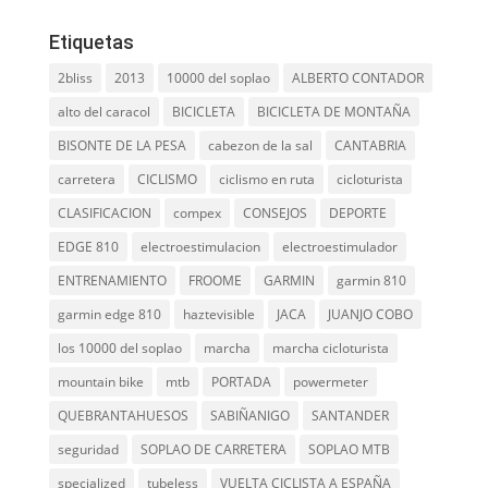
Etiquetas
2bliss
2013
10000 del soplao
ALBERTO CONTADOR
alto del caracol
BICICLETA
BICICLETA DE MONTAÑA
BISONTE DE LA PESA
cabezon de la sal
CANTABRIA
carretera
CICLISMO
ciclismo en ruta
cicloturista
CLASIFICACION
compex
CONSEJOS
DEPORTE
EDGE 810
electroestimulacion
electroestimulador
ENTRENAMIENTO
FROOME
GARMIN
garmin 810
garmin edge 810
haztevisible
JACA
JUANJO COBO
los 10000 del soplao
marcha
marcha cicloturista
mountain bike
mtb
PORTADA
powermeter
QUEBRANTAHUESOS
SABIÑANIGO
SANTANDER
seguridad
SOPLAO DE CARRETERA
SOPLAO MTB
specialized
tubeless
VUELTA CICLISTA A ESPAÑA