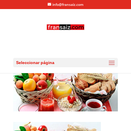
info@fransaiz.com
Comer y entrenar
por
fransaiz
|
Oct 13, 2013
|
0 Comentarios
Seleccionar página