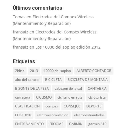
Últimos comentarios
Tomas
en
Electrodos del Compex Wireless
(Mantenimiento y Reparación)
fransaiz
en
Electrodos del Compex Wireless
(Mantenimiento y Reparación)
fransaiz
en
Los 10000 del soplao edición 2012
Etiquetas
2bliss
2013
10000 del soplao
ALBERTO CONTADOR
alto del caracol
BICICLETA
BICICLETA DE MONTAÑA
BISONTE DE LA PESA
cabezon de la sal
CANTABRIA
carretera
CICLISMO
ciclismo en ruta
cicloturista
CLASIFICACION
compex
CONSEJOS
DEPORTE
EDGE 810
electroestimulacion
electroestimulador
ENTRENAMIENTO
FROOME
GARMIN
garmin 810