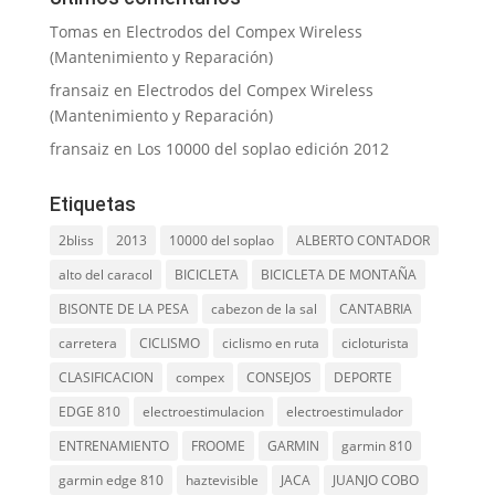
Tomas
en
Electrodos del Compex Wireless
(Mantenimiento y Reparación)
fransaiz
en
Electrodos del Compex Wireless
(Mantenimiento y Reparación)
fransaiz
en
Los 10000 del soplao edición 2012
Etiquetas
2bliss
2013
10000 del soplao
ALBERTO CONTADOR
alto del caracol
BICICLETA
BICICLETA DE MONTAÑA
BISONTE DE LA PESA
cabezon de la sal
CANTABRIA
carretera
CICLISMO
ciclismo en ruta
cicloturista
CLASIFICACION
compex
CONSEJOS
DEPORTE
EDGE 810
electroestimulacion
electroestimulador
ENTRENAMIENTO
FROOME
GARMIN
garmin 810
garmin edge 810
haztevisible
JACA
JUANJO COBO