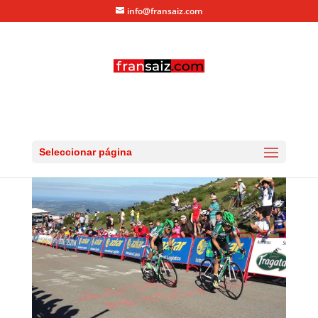
info@fransaiz.com
VUELTA2013_111
por
fransaiz
|
Sep 12, 2013
|
0 Comentarios
Seleccionar página