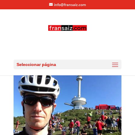
info@fransaiz.com
VUELTA2013_011
por
fransaiz
|
Sep 12, 2013
|
0 Comentarios
Seleccionar página