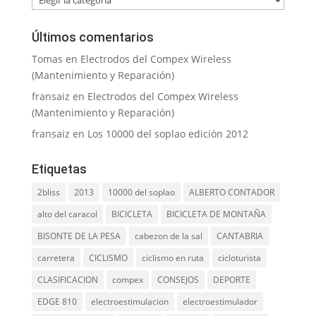
Últimos comentarios
Tomas
en
Electrodos del Compex Wireless
(Mantenimiento y Reparación)
fransaiz
en
Electrodos del Compex Wireless
(Mantenimiento y Reparación)
fransaiz
en
Los 10000 del soplao edición 2012
Etiquetas
2bliss
2013
10000 del soplao
ALBERTO CONTADOR
alto del caracol
BICICLETA
BICICLETA DE MONTAÑA
BISONTE DE LA PESA
cabezon de la sal
CANTABRIA
carretera
CICLISMO
ciclismo en ruta
cicloturista
CLASIFICACION
compex
CONSEJOS
DEPORTE
EDGE 810
electroestimulacion
electroestimulador