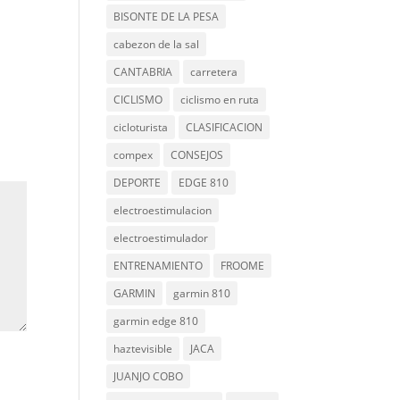
BISONTE DE LA PESA
cabezon de la sal
CANTABRIA
carretera
CICLISMO
ciclismo en ruta
cicloturista
CLASIFICACION
compex
CONSEJOS
DEPORTE
EDGE 810
electroestimulacion
electroestimulador
ENTRENAMIENTO
FROOME
GARMIN
garmin 810
garmin edge 810
haztevisible
JACA
JUANJO COBO