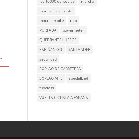
los 10000 del soplao
marcha
marcha cicloturista
mountain bike
mtb
PORTADA
powermeter
QUEBRANTAHUESOS
SABIÑANIGO
SANTANDER
seguridad
SOPLAO DE CARRETERA
SOPLAO MTB
specialized
tubeless
VUELTA CICLISTA A ESPAÑA